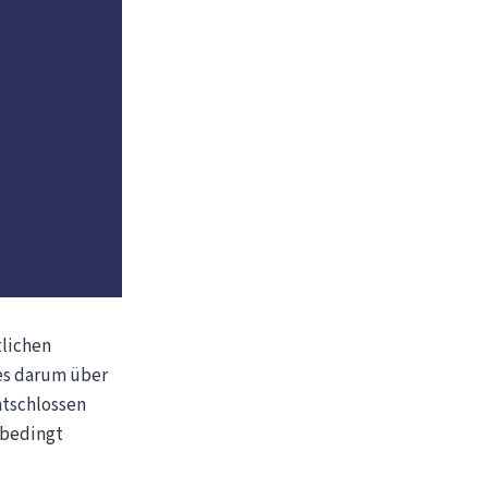
tlichen
 es darum über
tschlossen
nbedingt