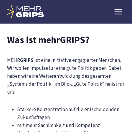
Zum
Inhalt
springen
Was ist mehrGRIPS?
MEHR
GRIPS
ist eine Initiative engagierter Menschen.
Wir wollen Impulse für eine gute Politik geben. Dabei
haben wir eine Weiterentwicklung des gesamten
„Systems der Politik“ im Blick. „Gute Politik“ heißt für
uns:
Stärkere Konzentration auf die entscheidenden
Zukunftsfragen
mit mehr Sachlichkeit und Kompetenz